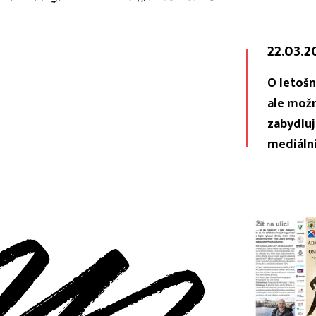
22.03.2
O letošn
ale možn
zabydluj
mediáln