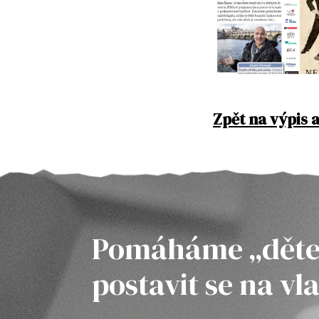
Zpět na výpis a
Pomáháme „děte
postavit se na vl