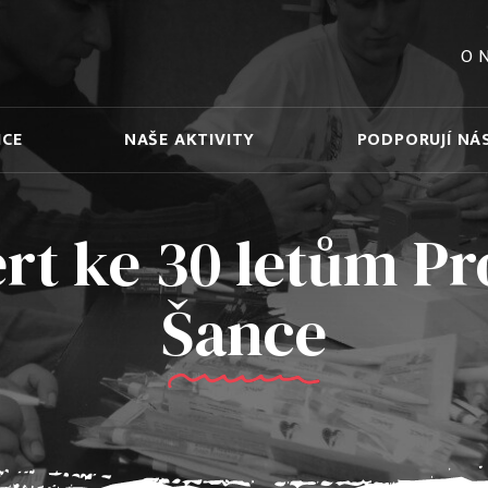
O 
ICE
NAŠE AKTIVITY
PODPORUJÍ NÁ
rt ke 30 letům Pr
Šance