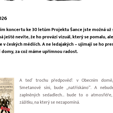
026
ím koncertu ke 30 letům Projektu Šance jste možná už s
á ještě nevíte, že ho provází vizuál, který se pomalu, ale
e v českých médiích. A ne ledajakých – ujímají se ho pres
í domy, za což máme upřímnou radost.
A teď trochu předpověď: v Obecním domě,
Smetanově síni, bude „natřískáno“. A nebu
zaplněných sedadlech… bude to o atmosféře
zážitku, na který se nezapomíná.