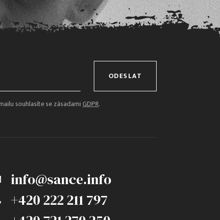
ODESLAT
mailu souhlasíte se zásadami
GDPR
.
info@sance.info
+420 222 211 797