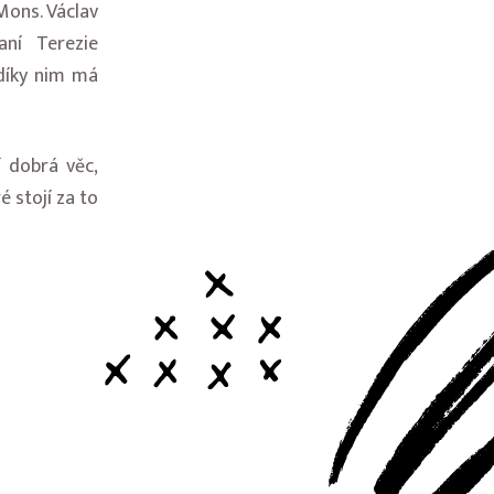
Mons. Václav
aní Terezie
 díky nim má
í dobrá věc,
é stojí za to