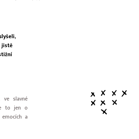
lyšeli,
 jistě
tižní
 ve slavné
de to jen o
, emocích a