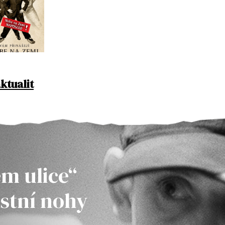
ktualit
m ulice“
astní nohy