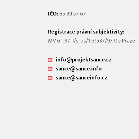
IČO:
65 99 57 67
Registrace právní subjektivity:
MV 6.1. 97 II/s-os/1-31537/97-R v Praze
info@projektsance.cz
sance@sance.info
sance@sanceinfo.cz