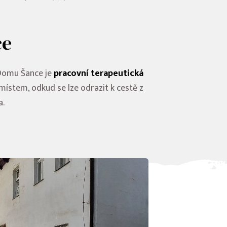
ce
Domu Šance je
pracovní terapeutická
m místem, odkud se lze odrazit k cestě z
a.