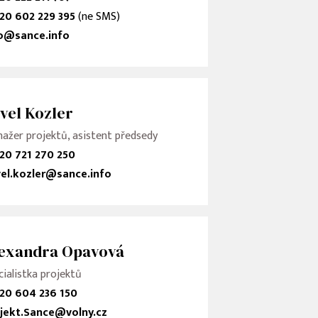
20 602 229 395
(ne SMS)
o@sance.info
vel Kozler
ažer projektů, asistent předsedy
20 721 270 250
el.kozler@sance.info
exandra Opavová
cialistka projektů
20 604 236 150
jekt.Sance@volny.cz