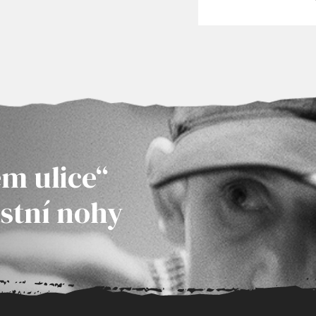
m ulice“
astní nohy