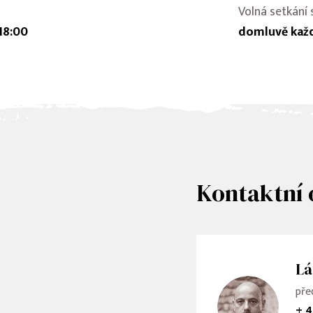
Volná setkání
18:00
domluvě každ
Kontaktní 
Lá
pře
+ 4