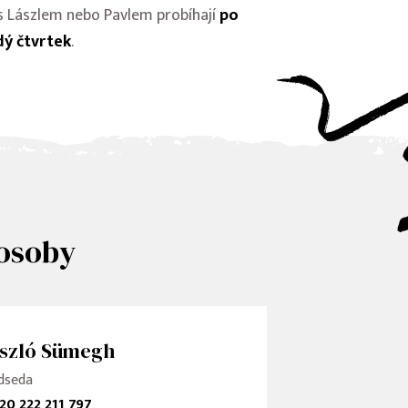
 s Lászlem nebo Pavlem probíhají
po
ý čtvrtek
.
osoby
szló Sümegh
dseda
20 222 211 797