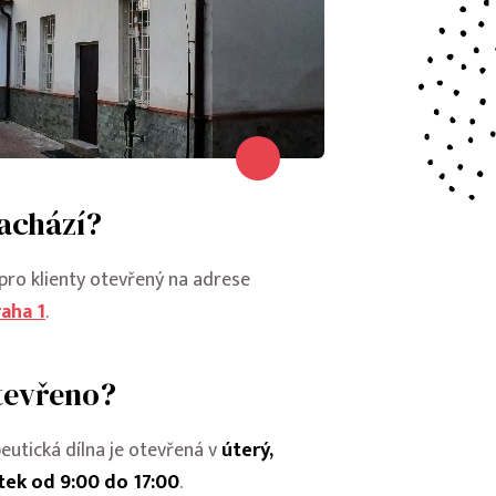
achází?
pro klienty otevřený na adrese
raha 1
.
tevřeno?
eutická dílna je otevřená v
úterý,
tek od 9:00 do 17:00
.