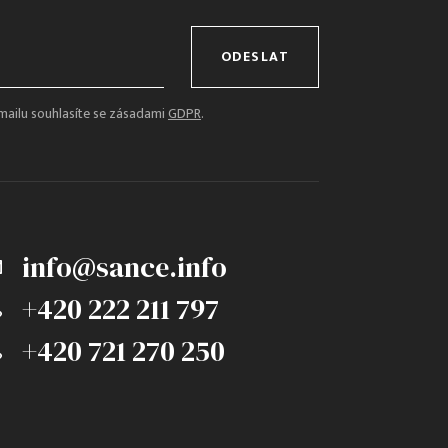
ODESLAT
mailu souhlasíte se zásadami
GDPR
.
info@sance.info
+420 222 211 797
+420 721 270 250