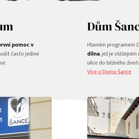
rum
Dům Šan
první pomoc v
Hlavním programem 
sušit často jediné
dílna
, jež je stěžejní
se.
ulice do běžného život
Více o Domu Šance