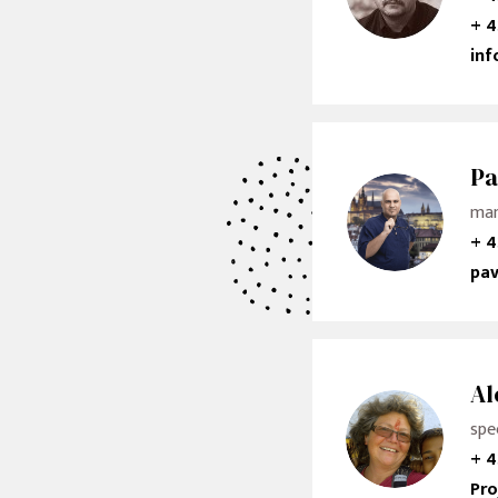
+ 4
inf
Pa
man
+ 4
pav
Al
spe
+ 4
Pro