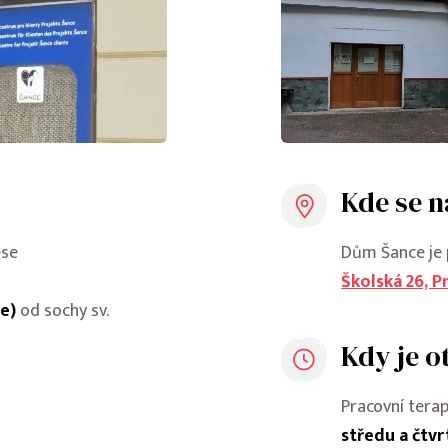
Kde se n
ese
Dům Šance je 
Školská 26, P
e)
od sochy sv.
Kdy je o
Pracovní terap
středu a čtvr