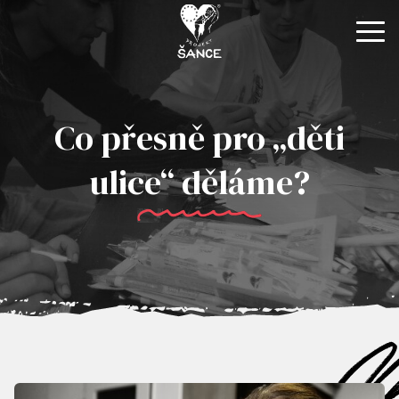
O NÁS
NOVINKY
Co přesně pro „děti
KONTAKTY
ulice“ děláme?
E-SHOP