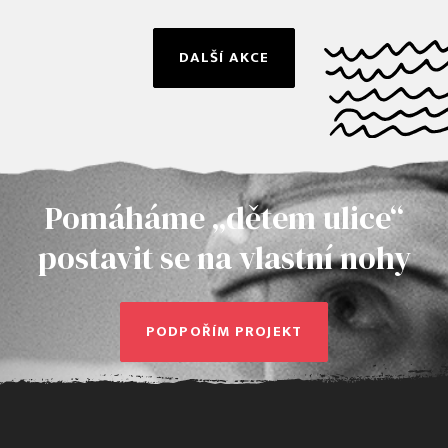
DALŠÍ AKCE
Pomáháme „dětem ulice“
postavit se na vlastní nohy
PODPOŘÍM PROJEKT