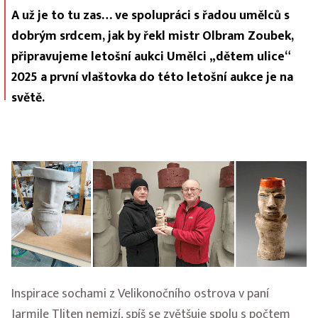
A už je to tu zas… ve spolupráci s řadou umělců s
dobrým srdcem, jak by řekl mistr Olbram Zoubek,
připravujeme letošní aukci Umělci „dětem ulice“
2025 a první vlaštovka do této letošní aukce je na
světě.
Inspirace sochami z Velikonočního ostrova v paní
Jarmile Tliten nemizí, spíš se zvětšuje spolu s počtem