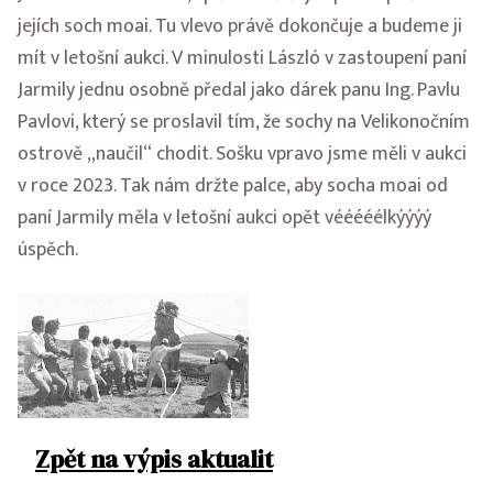
jejích soch moai. Tu vlevo právě dokončuje a budeme ji
mít v letošní aukci. V minulosti László v zastoupení paní
Jarmily jednu osobně předal jako dárek panu Ing. Pavlu
Pavlovi, který se proslavil tím, že sochy na Velikonočním
ostrově „naučil“ chodit. Sošku vpravo jsme měli v aukci
v roce 2023. Tak nám držte palce, aby socha moai od
paní Jarmily měla v letošní aukci opět vééééélkýýýý
úspěch.
Zpět na výpis aktualit