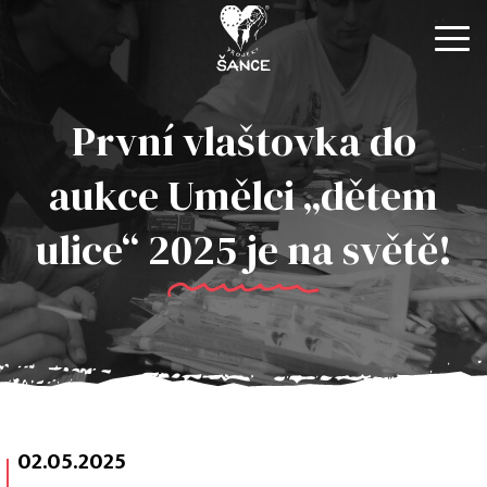
O NÁS
První vlaštovka do
NOVINKY
aukce Umělci „dětem
KONTAKTY
E-SHOP
ulice“ 2025 je na světě!
02.05.2025